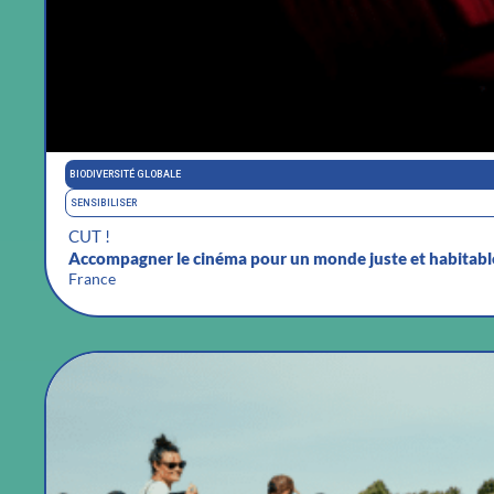
BIODIVERSITÉ GLOBALE
SENSIBILISER
CUT !
Accompagner le cinéma pour un monde juste et habitabl
France