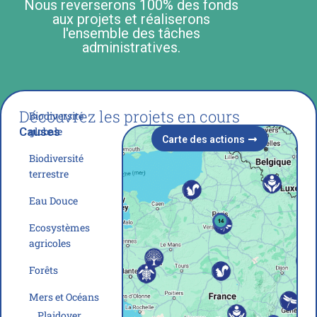
Nous reverserons 100% des fonds
aux projets et réaliserons
l'ensemble des tâches
administratives.
Découvrez les projets en cours
Biodiversité
Causes
globale
Carte des actions
Biodiversité
terrestre
Eau Douce
Ecosystèmes
agricoles
Forêts
Mers et Océans
Plaidoyer