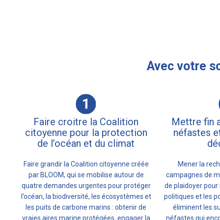
Avec votre so
Faire croitre la Coalition
Mettre fin 
citoyenne pour la protection
néfastes et
de l’océan et du climat
dé
Faire grandir la Coalition citoyenne créée
Mener la rech
par BLOOM, qui se mobilise autour de
campagnes de mob
quatre demandes urgentes pour protéger
de plaidoyer pour 
l’océan, la biodiversité, les écosystèmes et
politiques et les p
les puits de carbone marins : obtenir de
éliminent les s
vraies aires marine protégées, engager la
néfastes qui enc