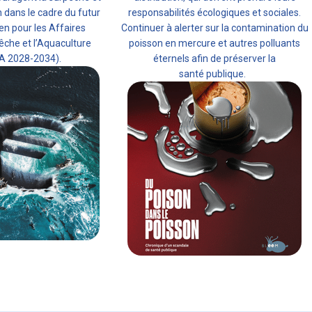
n dans le cadre du futur
responsabilités écologiques et sociales.
n pour les Affaires
Continuer à alerter sur la contamination du
êche et l’Aquaculture
poisson en mercure et autres polluants
 2028-2034).
éternels afin de préserver la
santé publique.