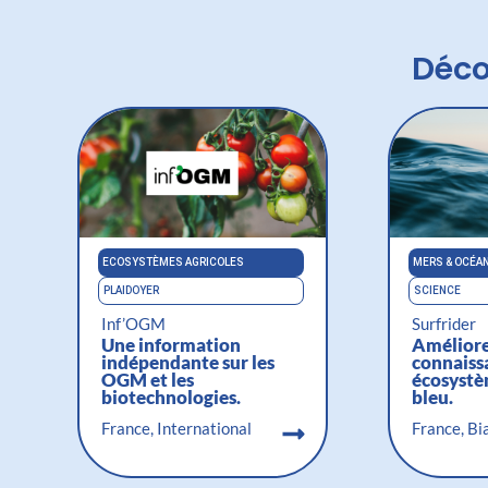
Déco
ECOSYSTÈMES AGRICOLES
MERS & OCÉA
PLAIDOYER
SCIENCE
Inf’OGM
Surfrider
Une information
Améliore
indépendante sur les
connaissa
OGM et les
écosystè
biotechnologies.
bleu.
France, International
France, Bi