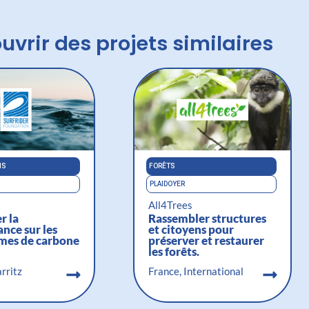
uvrir des projets similaires
NS
FORÊTS
PLAIDOYER
All4Trees
r la
Rassembler structures
nce sur les
et citoyens pour
mes de carbone
préserver et restaurer
les forêts.
arritz
France, International