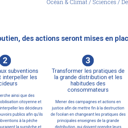
Océan & Climat / Sciences / D
utien, des actions seront mises en plac
aux subventions
Transformer les pratiques de
 interpeller les
la grande distribution et les
cideurs
habitudes des
consommateurs
erche ainsi que des
ilisation citoyenne et
Mener des campagnes et actions en
interpeller les décideurs
justice afin de mettre fin à la destruction
ouvoirs publics afin qu’ils
de l’océan en changeant les pratiques des
ubventions à la pêche
principales enseignes de la grande
ouragent la surpêche et
distribution, qui doivent prendre leurs