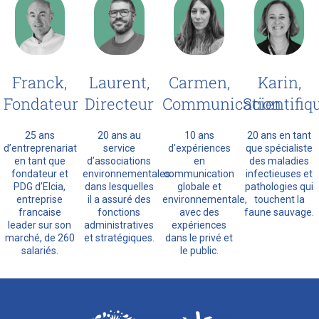
Laurent,
Karin,
Franck,
Carmen,
Directeur
Scientifiq
Fondateur
Communication
20 ans au
20 ans en tant
25 ans
10 ans
service
que spécialiste
d’entreprenariat
d'expériences
d’associations
des maladies
en tant que
en
environnementales
infectieuses et
fondateur et
communication
dans lesquelles
pathologies qui
PDG d’Elcia,
globale et
il a assuré des
touchent la
entreprise
environnementale,
fonctions
faune sauvage.
francaise
avec des
administratives
leader sur son
expériences
et stratégiques.
marché, de 260
dans le privé et
salariés.
le public.