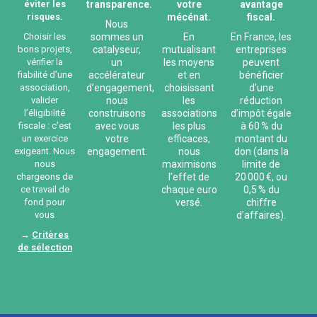
éviter les
transparence.
votre
avantage
risques.
mécénat.
fiscal.
Nous
Choisir les
sommes un
En
En France, les
bons projets,
catalyseur,
mutualisant
entreprises
vérifier la
un
les moyens
peuvent
fiabilité d’une
accélérateur
et en
bénéficier
association,
d’engagement,
choisissant
d’une
valider
nous
les
réduction
l’éligibilité
construisons
associations
d’impôt égale
fiscale : c’est
avec vous
les plus
à 60 % du
un exercice
votre
efficaces,
montant du
exigeant. Nous
engagement.
nous
don (dans la
nous
maximisons
limite de
chargeons de
l’effet de
20 000 €, ou
ce travail de
chaque euro
0,5 % du
fond pour
versé.
chiffre
vous
d’affaires).
→
Critères
de sélection