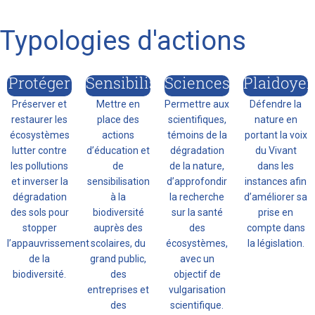
Typologies d'actions
Protéger
Sensibiliser
Sciences
Plaidoyer
Préserver et
Mettre en
Permettre aux
Défendre la
restaurer les
place des
scientifiques,
nature en
écosystèmes
actions
témoins de la
portant la voix
lutter contre
d’éducation et
dégradation
du Vivant
les pollutions
de
de la nature,
dans les
et inverser la
sensibilisation
d’approfondir
instances afin
dégradation
à la
la recherche
d’améliorer sa
des sols pour
biodiversité
sur la santé
prise en
stopper
auprès des
des
compte dans
l’appauvrissement
scolaires, du
écosystèmes,
la législation.
de la
grand public,
avec un
biodiversité.
des
objectif de
entreprises et
vulgarisation
des
scientifique.