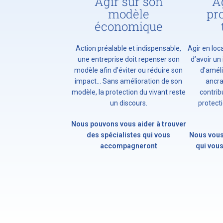
Agir sur son
A
modèle
pr
économique
Action préalable et indispensable,
Agir en loc
une entreprise doit repenser son
d’avoir un
modèle afin d’éviter ou réduire son
d’améli
impact… Sans amélioration de son
ancra
modèle, la protection du vivant reste
contrib
un discours.
protecti
Nous pouvons vous aider à trouver
des spécialistes qui vous
Nous vous
accompagneront
qui vou