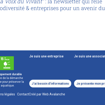
a Voix du Vivant"
: la newsletter qui relie
odiversité & entreprises pour un avenir du
Je suis une entreprise
Je suis une associa
oppement durable
re de la démarche
e pour préserver la
J'ai besoin d'informations
Je présente mon pr
t aquatique.
ns légales
|
Contact
Créé par Web Avalanche