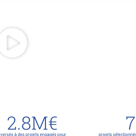
2.8
M€
7
eversés à des projets engagés pour
projets sélectionnés