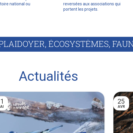
itoire national ou
reversées aux associations qui
portent les projets.
Actualités
11
25
AI
AVR