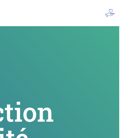
Devenir mécène
ction
té.