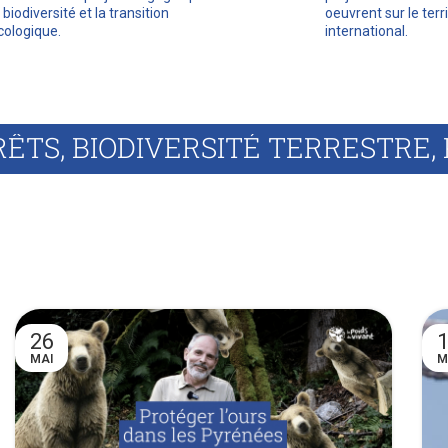
a biodiversité et la transition
oeuvrent sur le terr
cologique.
international.
26
MAI
M