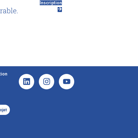
Inscription
rable.
tion
ojet