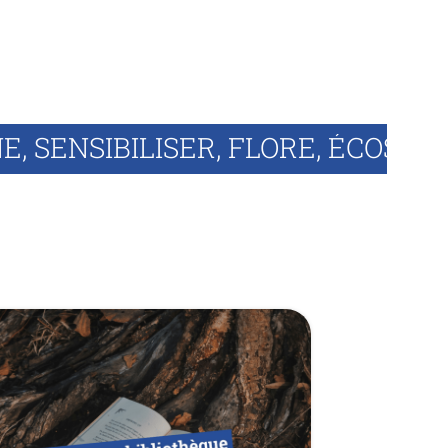
01
AVR