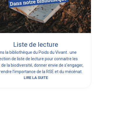
Liste de lecture
RE, 
d
ns la bibliothèque du Poids du Vivant.. une
ection de liste de lecture pour connaitre les
RE, la r
 de la biodiversité, donner envie de s'engager,
initiatives
endre l'importance de la RSE et du mécénat.
parole à d
LIRE LA SUITE
rendant les 