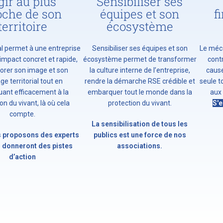
gir au plus
Sensibiliser ses
oche de son
équipes et son
f
territoire
écosystème
al permet à une entreprise
Sensibiliser ses équipes et son
Le mécé
 impact concret et rapide,
écosystème permet de transformer
cont
orer son image et son
la culture interne de l’entreprise,
cause
ge territorial tout en
rendre la démarche RSE crédible et
seule 
uant efficacement à la
embarquer tout le monde dans la
aux 
on du vivant, là où cela
protection du vivant.
S'e
compte.
La sensibilisation de tous les
 proposons des experts
publics est une force de nos
s donneront des pistes
associations.
d’action