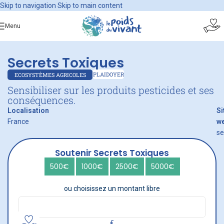
Skip to navigation
Skip to main content
Menu
Secrets Toxiques
PLAIDOYER
ECOSYSTÈMES AGRICOLES
Sensibiliser sur les produits pesticides et ses
conséquences.
Localisation
Si
France
w
se
Soutenir Secrets Toxiques
500€
1000€
2500€
5000€
ou choisissez un montant libre
€