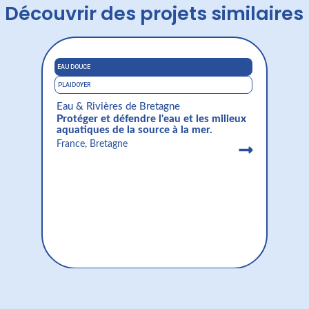
Découvrir des projets similaires
EAU DOUCE
ECOSYS
PLAIDOYER
PROTÉG
Eau & Rivières de Bretagne
Vigie
Protéger et défendre l'eau et les milieux
Favor
aquatiques de la source à la mer.
grand
d'éle
France, Bretagne
France