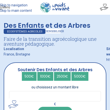
Skip to navigation
Menu
Skip to main content
Des Enfants et des Arbres
SENSIBILISER
ECOSYSTÈMES AGRICOLES
Faire de la transition agroécologique une
aventure pédagogique.
Localisation
Si
France, Bretagne
w
ht
Soutenir Des Enfants et des Arbres
500€
1000€
2500€
5000€
ou choisissez un montant libre
€