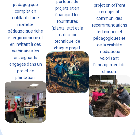
porteurs de
pédagogique
projet en offrant
projets et en
complet en
un objectif
finançant les
outillant d’une
commun, des
fournitures
mallette
recommandations
(plants, etc) et la
pédagogique riche
techniques et
réalisation
et ergonomique et
pédagogiques et
technique: de
en invitant à des
de la visibilité
chaque projet.
webinaires les
médiatique
enseignants
valorisant
engagés dans un
l’engagement de
projet de
chacun.
plantation.