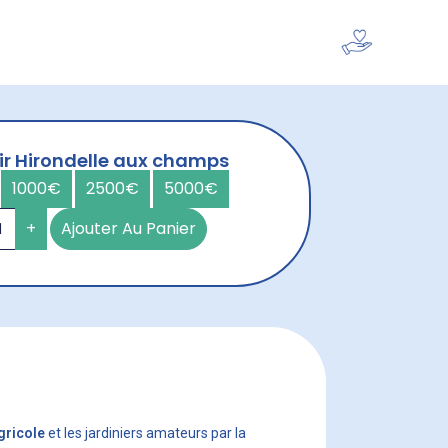
Devenir mécène
ir Hirondelle aux champs
1000€
2500€
5000€
+
Ajouter Au Panier
gricole
et les jardiniers amateurs par la