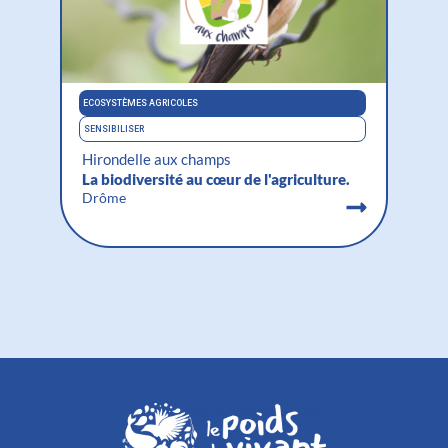
ECOSYSTÈMES AGRICOLES
MERS &
SENSIBILISER
SENSIBI
Hirondelle aux champs
Planè
La biodiversité au cœur de l'agriculture.
Retro
marin
Drôme
Franc