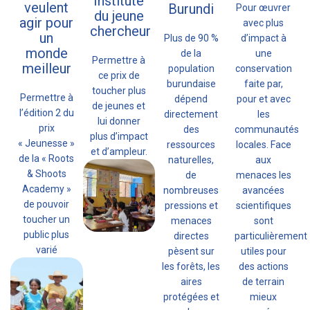
Institute
veulent
Burundi
Pour œuvrer
du jeune
agir pour
avec plus
chercheur
un
Plus de 90 %
d’impact à
monde
de la
une
Permettre à
meilleur
population
conservation
ce prix de
burundaise
faite par,
toucher plus
Permettre à
dépend
pour et avec
de jeunes et
l’édition 2 du
directement
les
lui donner
prix
des
communautés
plus d’impact
« Jeunesse »
ressources
locales. Face
et d’ampleur.
de la « Roots
naturelles,
aux
& Shoots
de
menaces les
Academy »
nombreuses
avancées
de pouvoir
pressions et
scientifiques
toucher un
menaces
sont
public plus
directes
particulièrement
varié
pèsent sur
utiles pour
les forêts, les
des actions
aires
de terrain
protégées et
mieux