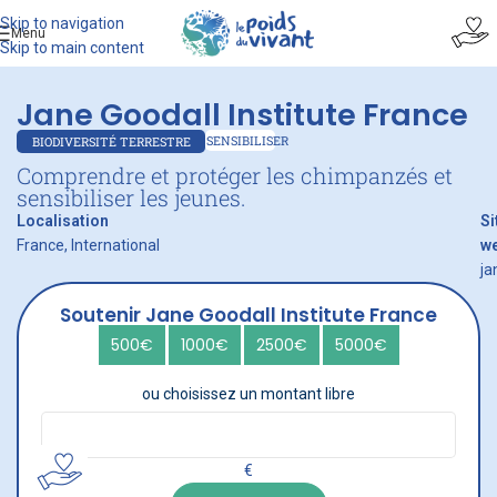
Skip to navigation
Menu
Skip to main content
Jane Goodall Institute France
SENSIBILISER
BIODIVERSITÉ TERRESTRE
Comprendre et protéger les chimpanzés et
sensibiliser les jeunes.
Localisation
Si
France, International
w
ja
Soutenir Jane Goodall Institute France
500€
1000€
2500€
5000€
ou choisissez un montant libre
€