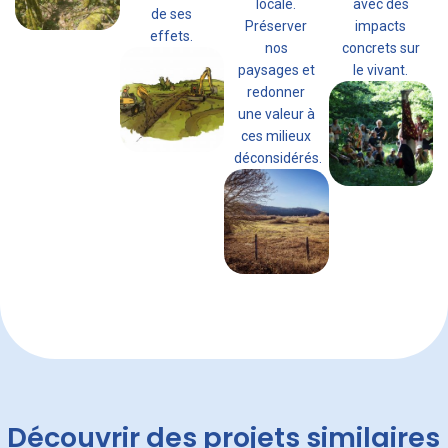
locale.
avec des
de ses
Préserver
impacts
effets.
nos
concrets sur
paysages et
le vivant.
redonner
une valeur à
ces milieux
déconsidérés.
Découvrir des projets similaires