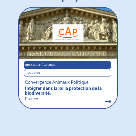
BIODIVERSITÉ GLOBALE
BIODIVE
PLAIDOYER
SENSIBI
Convergence Animaux Politique
FNE 
Intégrer dans la loi la protection de la
Pprot
biodiversité.
natur
France
Rhôn