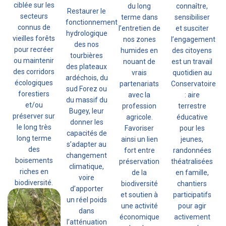
ciblée sur les
du long
connaître,
Restaurer le
secteurs
terme dans
sensibiliser
fonctionnement
connus de
l’entretien de
et susciter
hydrologique
vieilles forêts
nos zones
l’engagement
des nos
pour recréer
humides en
des citoyens
tourbières
ou maintenir
nouant de
est un travail
des plateaux
des corridors
vrais
quotidien au
ardéchois, du
écologiques
partenariats
Conservatoire
sud Forez ou
forestiers
avec la
: aire
du massif du
et/ou
profession
terrestre
Bugey, leur
préserver sur
agricole.
éducative
donner les
le long très
Favoriser
pour les
capacités de
long terme
ainsi un lien
jeunes,
s’adapter au
des
fort entre
randonnées
changement
boisements
préservation
théatralisées
climatique,
riches en
de la
en famille,
voire
biodiversité.
biodiversité
chantiers
d’apporter
et soutien à
participatifs
un réel poids
une activité
pour agir
dans
économique
activement
l’atténuation