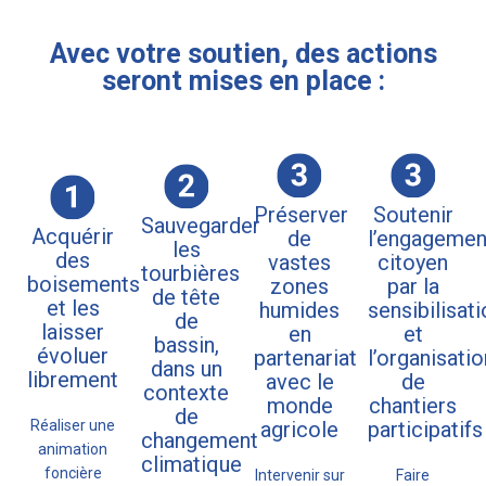
Avec votre soutien, des actions
seront mises en place :
Préserver
Soutenir
Sauvegarder
Acquérir
de
l’engagemen
les
des
vastes
citoyen
tourbières
boisements
zones
par la
de tête
et les
humides
sensibilisati
de
laisser
en
et
bassin,
évoluer
partenariat
l’organisatio
dans un
librement​
avec le
de
contexte
monde
chantiers
de
Réaliser une
agricole
participatifs
changement
animation
climatique
foncière
Intervenir sur
Faire