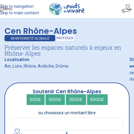
Skip to navigation
Menu
Skip to main content
Cen Rhône-Alpes
PROTÉGER
BIODIVERSITÉ GLOBALE
Préserver les espaces naturels à enjeux en
Rhône-Alpes
Localisation
Si
Ain, Loire, Rhône, Ardèche, Drôme
w
ce
rh
Soutenir Cen Rhône-Alpes
500€
1000€
2500€
5000€
ou choisissez un montant libre
€