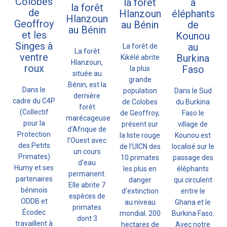
Colobes
la forêt
à
la forêt
de
Hlanzoun
éléphants
Hlanzoun
Geoffroy
au Bénin
de
au Bénin
et les
Kounou
Singes à
au
La forêt de
La forêt
ventre
Burkina
Kikélé abrite
Hlanzoun,
roux
Faso
la plus
située au
grande
Bénin, est la
Dans le
population
Dans le Sud
dernière
cadre du C4P
de Colobes
du Burkina
forêt
(Collectif
de Geoffroy,
Faso le
marécageuse
pour la
présent sur
village de
d’Afrique de
Protection
la liste rouge
Kounou est
l’Ouest avec
des Petits
de l’UICN des
localisé sur le
un cours
Primates)
10 primates
passage des
d’eau
Humy et ses
les plus en
éléphants
permanent.
partenaires
danger
qui circulent
Elle abrite 7
béninois
d’extinction
entre le
espèces de
ODDB et
au niveau
Ghana et le
primates
Écodec
mondial. 200
Burkina Faso.
dont 3
travaillent à
hectares de
Avec notre