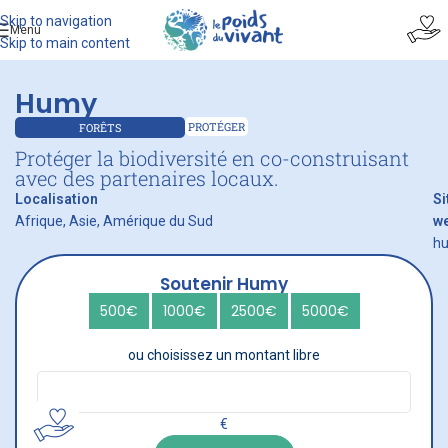
Skip to navigation
Menu
Skip to main content
Humy
PROTÉGER
FORÊTS
Protéger la biodiversité en co-construisant
avec des partenaires locaux.
Localisation
Si
Afrique, Asie, Amérique du Sud
w
hu
Soutenir Humy
500€
1000€
2500€
5000€
ou choisissez un montant libre
€