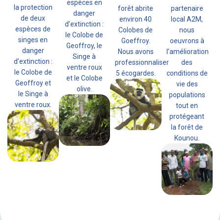
espèces en
la protection
forêt abrite
partenaire
danger
de deux
environ 40
local A2M,
d’extinction :
espèces de
Colobes de
nous
le Colobe de
singes en
Goeffroy.
oeuvrons à
Geoffroy, le
danger
Nous avons
l’amélioration
Singe à
d’extinction :
professionnaliser
des
ventre roux
le Colobe de
5 écogardes.
conditions de
et le Colobe
Geoffroy et
vie des
olive.
le Singe à
populations
ventre roux.
tout en
protégeant
la forêt de
Kounou.