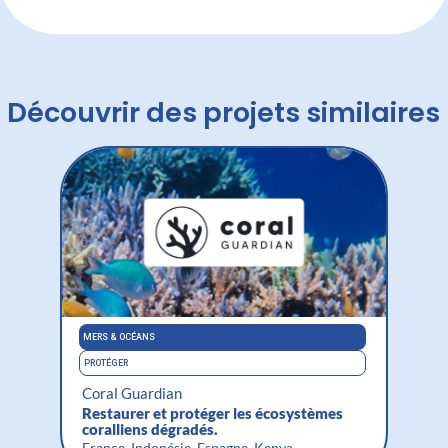
Découvrir des projets similaires
MERS & OCÉANS
BIODIVE
PROTÉGER
PROTÉG
Coral Guardian
SFE
Restaurer et protéger les écosystèmes
Une c
coralliens dégradés.
mamm
France, Indonésie, Espagne, Kenya
Franc