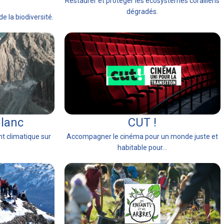
Restaurer et protéger les écosystèmes coralliens
dégradés.
de la biodiversité.
lanc
CUT !
t climatique sur
Accompagner le cinéma pour un monde juste et
habitable pour...