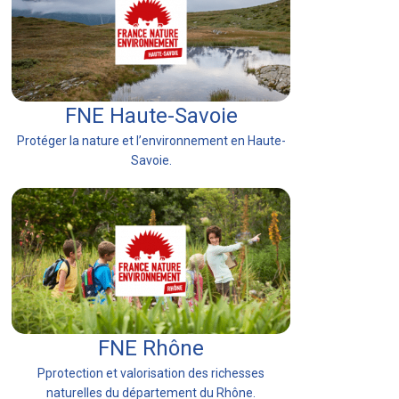
FNE Haute-Savoie
Protéger la nature et l’environnement en Haute-
Savoie.
FNE Rhône
Pprotection et valorisation des richesses
naturelles du département du Rhône.