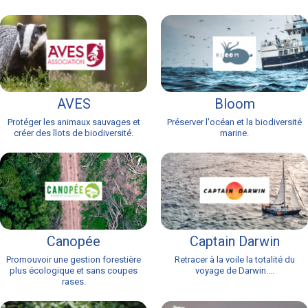
AVES
Bloom
Protéger les animaux sauvages et
Préserver l'océan et la biodiversité
créer des îlots de biodiversité.
marine.
Canopée
Captain Darwin
Promouvoir une gestion forestière
Retracer à la voile la totalité du
plus écologique et sans coupes
voyage de Darwin....
rases.